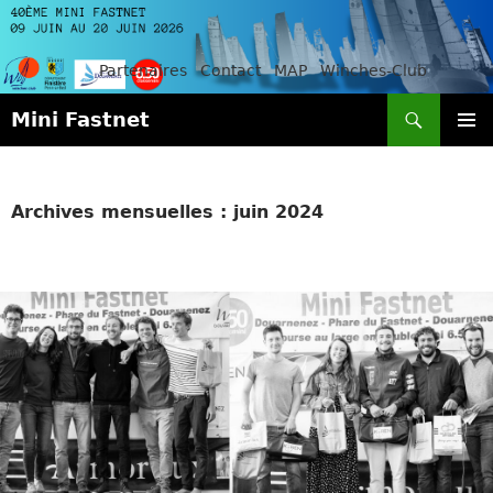
Partenaires
Contact
MAP
Winches-Club
Recherche
Mini Fastnet
ALLER
MENU
AU
PRINCI
CONTENU
Archives mensuelles : juin 2024