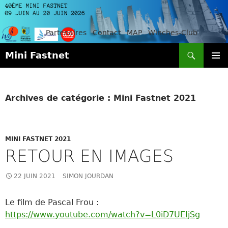
Partenaires
Contact
MAP
Winches-Club
Recherche
Mini Fastnet
ALLER
MENU
AU
PRINCI
CONTENU
Archives de catégorie : Mini Fastnet 2021
MINI FASTNET 2021
RETOUR EN IMAGES
22 JUIN 2021
SIMON JOURDAN
Le film de Pascal Frou :
https://www.youtube.com/watch?v=L0iD7UEIjSg