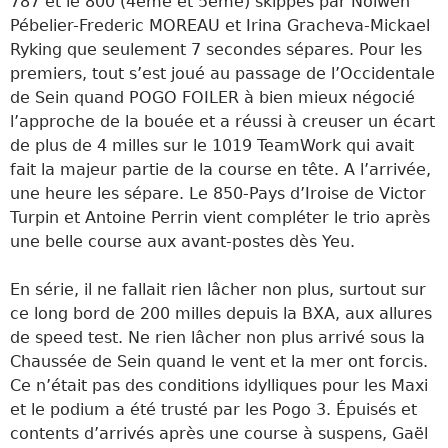
787 et le 800 (4ème et 5ème) skippés par Nolwen
Pébelier-
Frederic MOREAU
et Irina Gracheva-
Mickael
Ryking
que seulement 7 secondes sépares. Pour les
premiers, tout s’est joué au passage de l’Occidentale
de Sein quand POGO FOILER à bien mieux négocié
l’approche de la bouée et a réussi à creuser un écart
de plus de 4 milles sur le 1019 TeamWork qui avait
fait la majeur partie de la course en tête. A l’arrivée,
une heure les sépare. Le 850-Pays d’Iroise de
Victor
Turpin et Antoine Perrin vient compléter le trio après
une belle course aux avant-postes dès Yeu.
En série, il ne fallait rien lâcher non plus, surtout sur
ce long bord de 200 milles depuis la BXA, aux allures
de speed test. Ne rien lâcher non plus arrivé sous la
Chaussée de Sein quand le vent et la mer ont forcis.
Ce n’était pas des conditions idylliques pour les Maxi
et le podium a été trusté par les Pogo 3. Épuisés et
contents d’arrivés après une course à suspens, Gaël