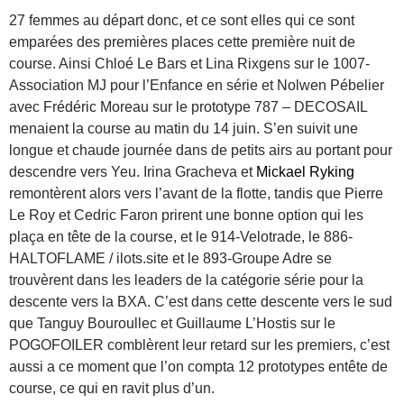
27 femmes au départ donc, et ce sont elles qui ce sont
emparées des premières places cette première nuit de
course. Ainsi Chloé Le Bars et Lina Rixgens sur le 1007-
Association MJ pour l’Enfance en série et Nolwen Pébelier
avec Frédéric Moreau sur le prototype 787 – DECOSAIL
menaient la course au matin du 14 juin. S’en suivit une
longue et chaude journée dans de petits airs au portant pour
descendre vers Yeu. Irina Gracheva et
Mickael Ryking
remontèrent alors vers l’avant de la flotte, tandis que Pierre
Le Roy et Cedric Faron prirent une bonne option qui les
plaça en tête de la course, et le 914-Velotrade, le 886-
HALTOFLAME / ilots.site et le 893-Groupe Adre se
trouvèrent dans les leaders de la catégorie série pour la
descente vers la BXA. C’est dans cette descente vers le sud
que Tanguy Bouroullec et Guillaume L’Hostis sur le
POGOFOILER comblèrent leur retard sur les premiers, c’est
aussi a ce moment que l’on compta 12 prototypes entête de
course, ce qui en ravit plus d’un.