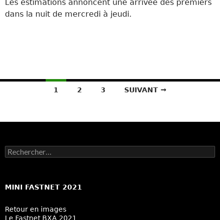
Les estimations annoncent une arrivée des premiers
dans la nuit de mercredi à jeudi.
Navigation
1
2
3
SUIVANT →
des
articles
Rechercher :
MINI FASTNET 2021
Retour en images
Le Fastnet BXA 2021