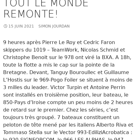
TOUT LE MONDE
REMONTE!
15 JUIN 2021
SIMON JOURDAN
9 heures après
Pierre Le Roy et Cedric Faron
skippers du 1019 – TeamWork,
Nicolas Schmid et
Christophe Benoit sur le 978 ont viré la BXA. A 18h,
toute la flotte a mis le cap sur la pointe de la
Bretagne. Devant, Tanguy Bouroullec et Guillaume
L’Hostis sur le 969-Pogo Foiler se situent à moins de
3 milles du leader. Victor Turpin et Antoine Perrin
sont installés en troisième position, leur bateau, le
850-Pays d’Iroise compte un peu moins de 2 heures
de retard sur le premier. Chez les séries, c’est
toujours très groupé. 7 bateaux constituent un
peloton de tête mené par les italiens Alberto Riva et
Tommaso Stella sur le Vector 993-EdiliziAcrobatica :
le 920-SIGNFORCOM, le 966-LES ALPHAS, le 947-