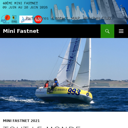
Partenaires
Contact
MAP
Winches-Club
Recherche
Mini Fastnet
ALLER
MENU
AU
PRINCI
CONTENU
MINI FASTNET 2021