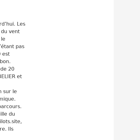
rd’hui. Les
 du vent
 le
’étant pas
0 est
 bon.
 de 20
ELIER et
 sur le
mique.
parcours.
lle du
ots.site,
e. Ils