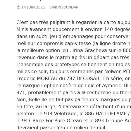
14 JUIN 2021
SIMON JOURDAN
C’est pas très palpitant à regarder la carto aujou
Minis avancent doucement à environ 140 degrés
dans un subtil jeu d’empannages pour conserver
meilleur compromis cap-vitesse (la ligne droite n
la meilleure option ici) . Irina Gracheva sur le 80
revenue dans le match après un départ pas très
L’ensemble des prototypes se tiennent en moins
milles ce soir, toujours emmenés par
Nolwen PEB
Frederic MOREAU du 787 DECOSAIL. En série, on
remarque l’option côtière de Loïc et Aymeric Blin
871, probablement partis à la recherche du ther
Non, Belle Ile ne fait pas partie des marques du 
En tête, au large, 4 bateaux se détachent d’un mi
peloton : le 914-Velotrade, le 886-HALTOFLAME / il
le 947-Race For Pure Ocean et le 893-Groupe Adr
devraient passer Yeu en milieu de nuit.