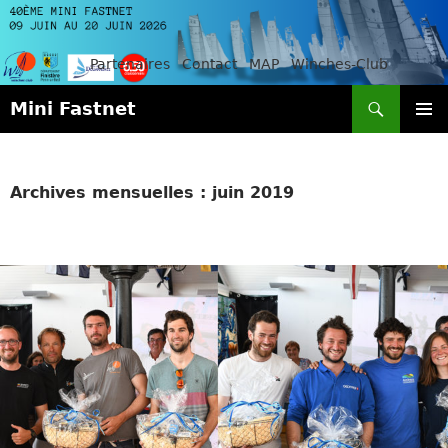
Partenaires
Contact
MAP
Winches-Club
Recherche
Mini Fastnet
ALLER
MENU
AU
PRINCI
CONTENU
Archives mensuelles : juin 2019