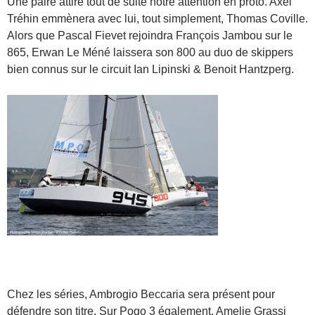
Une paire attire tout de suite notre attention en proto. Axel
Tréhin emmènera avec lui, tout simplement, Thomas Coville.
Alors que Pascal Fievet rejoindra François Jambou sur le
865, Erwan Le Méné laissera son 800 au duo de skippers
bien connus sur le circuit Ian Lipinski & Benoit Hantzperg.
Chez les séries, Ambrogio Beccaria sera présent pour
défendre son titre. Sur Pogo 3 également, Amelie Grassi