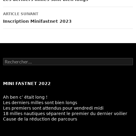
des
articles
ARTICLE SUIVANT
Inscription Minifastnet 2023
Rechercher :
MINI FASTNET 2022
Ah ben c’ était long !
Les derniers milles sont bien longs
Les premiers sont attendus pour vendredi midi
18 milles nautiques séparent le premier du dernier voilier
Cause de la réduction de parcours