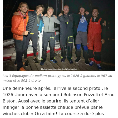
Les 3 équipages du podium prototypes, le 1026 à gauche, le 967 au
milieu et le 802 à droite
Une demi-heure après, arrive le second proto : le
1026 Uoum avec à son bord Robinson Pozzoli et Arno
Biston. Aussi avec le sourire, ils tentent d’aller
manger la bonne assiette chaude prévue par le
winches club « On a faim! La course a duré plus