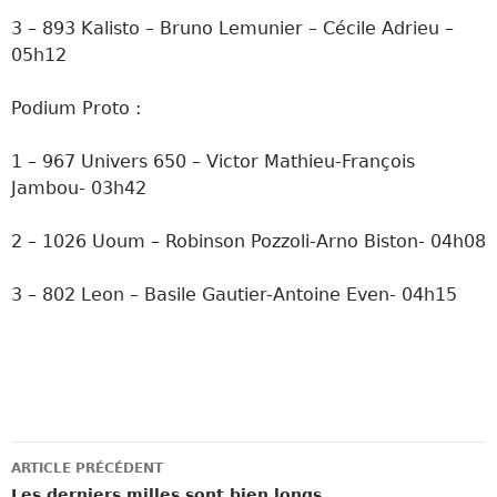
3 – 893 Kalisto – Bruno Lemunier – Cécile Adrieu –
05h12
Podium Proto :
1 – 967 Univers 650 – Victor Mathieu-François
Jambou- 03h42
2 – 1026 Uoum – Robinson Pozzoli-Arno Biston- 04h08
3 – 802 Leon – Basile Gautier-Antoine Even- 04h15
Navigation
ARTICLE PRÉCÉDENT
Les derniers milles sont bien longs