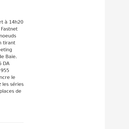
rt à 14h20
 Fastnet
 noeuds
 tirant
eeting
de Baie.
6 DA
 955
ncre le
les séries
 places de