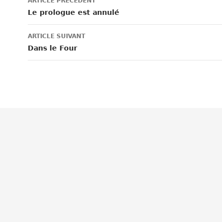
ARTICLE PRÉCÉDENT
des
Le prologue est annulé
articles
ARTICLE SUIVANT
Dans le Four