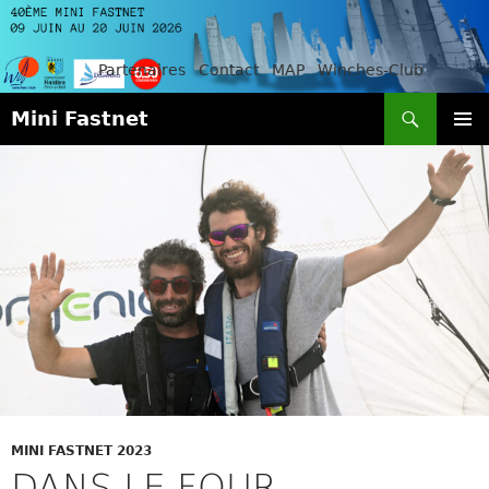
Partenaires
Contact
MAP
Winches-Club
Recherche
Mini Fastnet
ALLER
MENU
AU
PRINCI
CONTENU
MINI FASTNET 2023
DANS LE FOUR