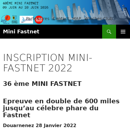
Partenaires
Contact
MAP
Winches-Club
Recherche
Mini Fastnet
ALLER
MENU
AU
PRINCI
CONTENU
INSCRIPTION MINI-
FASTNET 2022
36 ème MINI FASTNET
Epreuve en double de 600 miles
jusqu’au célebre phare du
Fastnet
Douarnenez 28 Janvier 2022