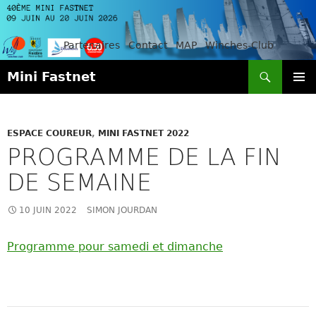
Partenaires
Contact
MAP
Winches-Club
Recherche
Mini Fastnet
ALLER
MENU
AU
PRINCI
CONTENU
ESPACE COUREUR
,
MINI FASTNET 2022
PROGRAMME DE LA FIN
DE SEMAINE
10 JUIN 2022
SIMON JOURDAN
Programme pour samedi et dimanche